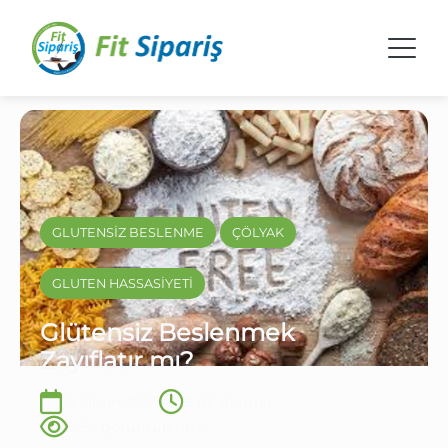
GLUTENSİZ BESLENME
ÇÖLYAK
GLUTEN HASSASİYETİ
Glütensiz Beslenmek
Zayıflatır mı?
16 Nisan 2025
8 dk okuma
2.5K görüntülenme