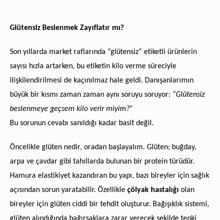
Glütensiz Beslenmek Zayıflatır mı?
Son yıllarda market raflarında “glütensiz” etiketli ürünlerin
sayısı hızla artarken, bu etiketin kilo verme süreciyle
ilişkilendirilmesi de kaçınılmaz hale geldi. Danışanlarımın
büyük bir kısmı zaman zaman aynı soruyu soruyor:
“Glütensiz
beslenmeye geçsem kilo verir miyim?”
Bu sorunun cevabı sanıldığı kadar basit değil.
Öncelikle glüten nedir, oradan başlayalım. Glüten; buğday,
arpa ve çavdar gibi tahıllarda bulunan bir protein türüdür.
Hamura elastikiyet kazandıran bu yapı, bazı bireyler için sağlık
açısından sorun yaratabilir. Özellikle
çölyak hastalığı
olan
bireyler için glüten ciddi bir tehdit oluşturur. Bağışıklık sistemi,
glüten alındığında bağırsaklara zarar verecek şekilde tepki