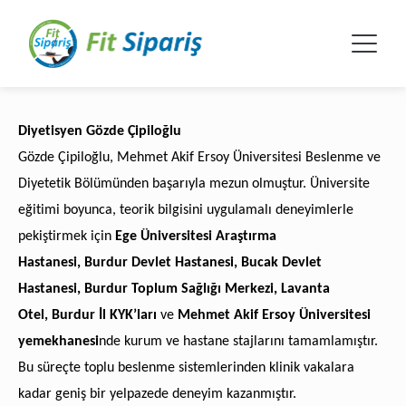
Diyetisyen Gözde Çipiloğlu
Gözde Çipiloğlu, Mehmet Akif Ersoy Üniversitesi Beslenme ve
Diyetetik Bölümünden başarıyla mezun olmuştur. Üniversite
eğitimi boyunca, teorik bilgisini uygulamalı deneyimlerle
pekiştirmek için
Ege Üniversitesi Araştırma
Hastanesi
,
Burdur Devlet Hastanesi
,
Bucak Devlet
Hastanesi
,
Burdur Toplum Sağlığı Merkezi
,
Lavanta
Otel
,
Burdur İl KYK’ları
ve
Mehmet Akif Ersoy Üniversitesi
yemekhanesi
nde
kurum ve hastane stajlarını tamamlamıştır.
Bu süreçte toplu beslenme sistemlerinden klinik vakalara
kadar geniş bir yelpazede deneyim kazanmıştır.