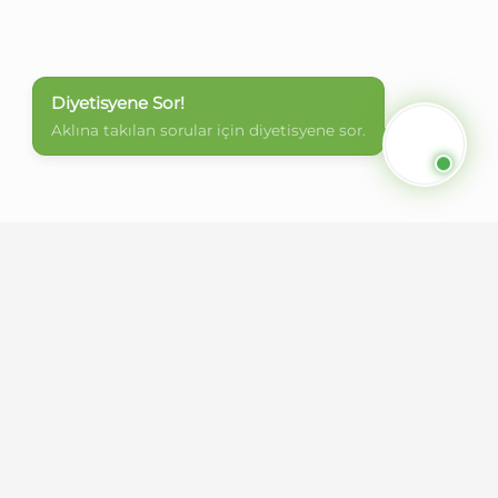
Diyetisyene Sor!
Aklına takılan sorular için diyetisyene sor.