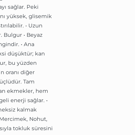
ı sağlar. Peki
anı yüksek, glisemik
ırılabilir. • Uzun
r. Bulgur • Beyaz
gindir. • Ana
eksi düşüktür; kan
dur, bu yüzden
in oranı diğer
 güçlüdür. Tam
ılan ekmekler, hem
i enerji sağlar. •
kmeksiz kalmak
(Mercimek, Nohut,
sıyla tokluk süresini