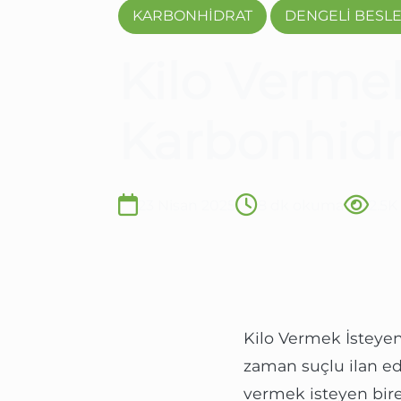
KARBONHİDRAT
DENGELİ BESL
Kilo Vermek
Karbonhidr
23 Nisan 2025
8 dk okuma
2.5
Kilo Vermek İsteyen
zaman suçlu ilan ed
vermek isteyen bir