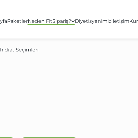
yfa
Paketler
Neden FitSipariş?
Diyetisyenimiz
İletişim
Ku