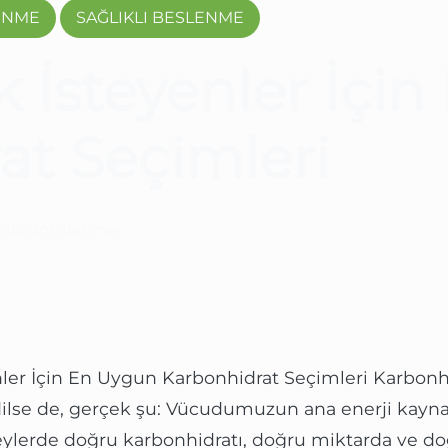
ENME
SAĞLIKLI BESLENME
 İsteyenler İçi
at Seçimleri
K görüntülenme
ler İçin En Uygun Karbonhidrat Seçimleri Karbonh
ilse de, gerçek şu: Vücudumuzun ana enerji kaynağı
eylerde doğru karbonhidratı, doğru miktarda ve 