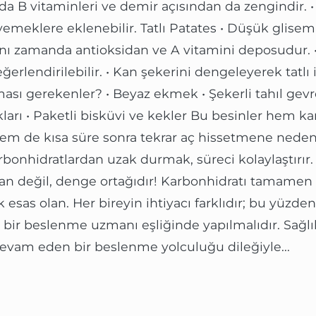
nda B vitaminleri ve demir açısından da zengindir. 
yemeklere eklenebilir. Tatlı Patates • Düşük glisem
ynı zamanda antioksidan ve A vitamini deposudur. •
erlendirilebilir. • Kan şekerini dengeleyerek tatlı is
ası gerekenler? • Beyaz ekmek • Şekerli tahıl gevre
akları • Paketli bisküvi ve kekler Bu besinler hem ka
em de kısa süre sonra tekrar aç hissetmene neden
rbonhidratlardan uzak durmak, süreci kolaylaştırır
n değil, denge ortağıdır! Karbonhidratı tamamen
k esas olan. Her bireyin ihtiyacı farklıdır; bu yüzde
bir beslenme uzmanı eşliğinde yapılmalıdır. Sağlı
 devam eden bir beslenme yolculuğu dileğiyle...