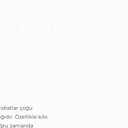
n En Uygun
idratlar çoğu
dır. Özellikle kilo
doğru zamanda