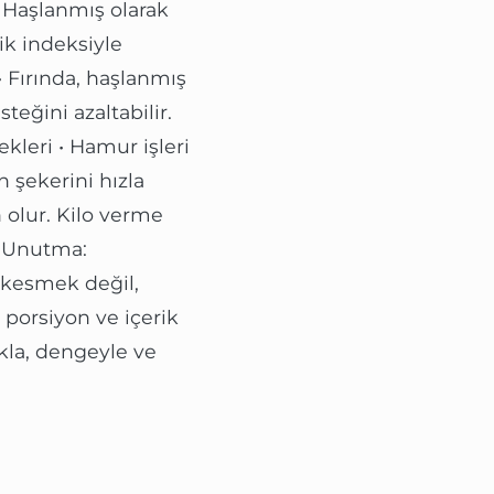
• Haşlanmış olarak
ik indeksiyle
 Fırında, haşlanmış
teğini azaltabilir.
kleri • Hamur işleri
n şekerini hızla
 olur. Kilo verme
. Unutma:
 kesmek değil,
n porsiyon ve içerik
kla, dengeyle ve