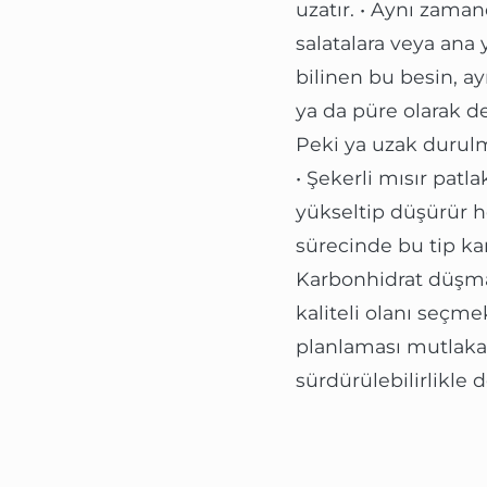
uzatır. • Aynı zama
salatalara veya ana 
bilinen bu besin, a
ya da püre olarak değ
Peki ya uzak durulm
• Şekerli mısır patl
yükseltip düşürür h
sürecinde bu tip ka
Karbonhidrat düşma
kaliteli olanı seçme
planlaması mutlaka 
sürdürülebilirlikle