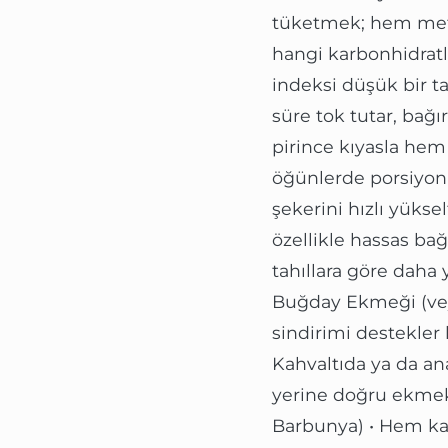
tüketmek; hem meta
hangi karbonhidratla
indeksi düşük bir tah
süre tok tutar, bağı
pirince kıyasla hem
öğünlerde porsiyon k
şekerini hızlı yüks
özellikle hassas bağ
tahıllara göre daha 
Buğday Ekmeği (vey
sindirimi destekler 
Kahvaltıda ya da ana
yerine doğru ekmek
Barbunya) • Hem karb