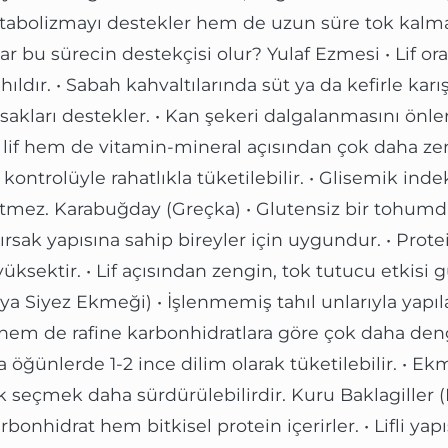
bolizmayı destekler hem de uzun süre tok kalmay
r bu sürecin destekçisi olur? Yulaf Ezmesi • Lif or
ıldır. • Sabah kahvaltılarında süt ya da kefirle karışt
rsakları destekler. • Kan şekeri dalgalanmasını önle
 lif hem de vitamin-mineral açısından çok daha zen
ontrolüyle rahatlıkla tüketilebilir. • Glisemik ind
eltmez. Karabuğday (Greçka) • Glutensiz bir tohum
ırsak yapısına sahip bireyler için uygundur. • Prote
yüksektir. • Lif açısından zengin, tok tutucu etkisi
a Siyez Ekmeği) • İşlenmemiş tahıl unlarıyla yap
hem de rafine karbonhidratlara göre çok daha dengel
 öğünlerde 1-2 ince dilim olarak tüketilebilir. • E
 seçmek daha sürdürülebilirdir. Kuru Baklagiller 
onhidrat hem bitkisel protein içerirler. • Lifli yapı