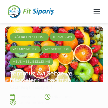
SAĞLIKLI BESLENME
TEMMUZ AYI
YAZ MEYVELERİ
YAZ SEBZELERİ
MEVSİMSEL BESLENME
Temmuz Ayı Sebze ve
Meyveleri: Tabağınıza
Güneşi Taşıyın!
07 Temmuz 2025
8 dk okuma
2.5K görüntülenme