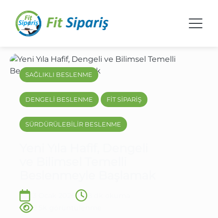
SAĞLIKLI BESLENME
DENGELİ BESLENME
FİT SİPARİŞ
SÜRDÜRÜLEBİLİR BESLENME
Yeni Yıla Hafif, Dengeli
ve Bilimsel Temelli
Beslenmeyle Başlamak
13 Ocak 2026
8 dk okuma
2.5K görüntülenme